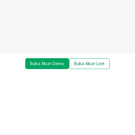
Buka Akun Demo
Buka Akun Live
Dapatkan update mengenai promo, trading tools,