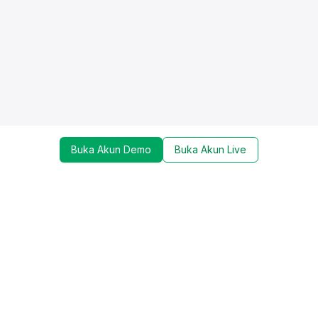
Buka Akun Demo
Buka Akun Live
Dapatkan update mengenai promo, trading tools,