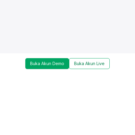
Buka Akun Demo
Buka Akun Live
Dapatkan update mengenai promo, trading tools,