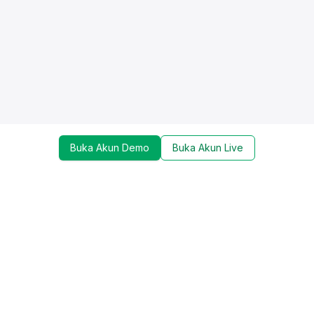
Buka Akun Demo
Buka Akun Live
Dapatkan update mengenai promo, trading tools,