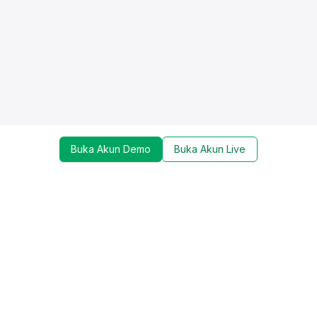
Buka Akun Demo
Buka Akun Live
Dapatkan update mengenai promo, trading tools,