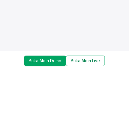
Buka Akun Demo
Buka Akun Live
Dapatkan update mengenai promo, trading tools,