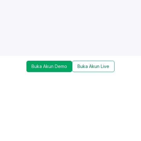
Buka Akun Demo
Buka Akun Live
Dapatkan update mengenai promo, trading tools,