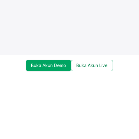
Buka Akun Demo
Buka Akun Live
Dapatkan update mengenai promo, trading tools,