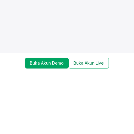
Buka Akun Demo
Buka Akun Live
Dapatkan update mengenai promo, trading tools,