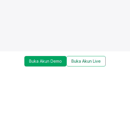
Buka Akun Demo
Buka Akun Live
Dapatkan update mengenai promo, trading tools,