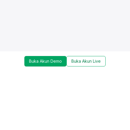
Buka Akun Demo
Buka Akun Live
Dapatkan update mengenai promo, trading tools,