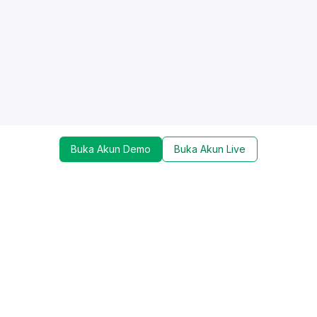
Buka Akun Demo
Buka Akun Live
Dapatkan update mengenai promo, trading tools,