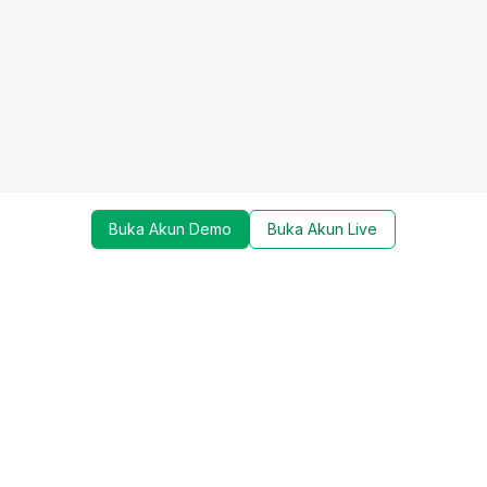
Buka Akun Demo
Buka Akun Live
Dapatkan update mengenai promo, trading tools,