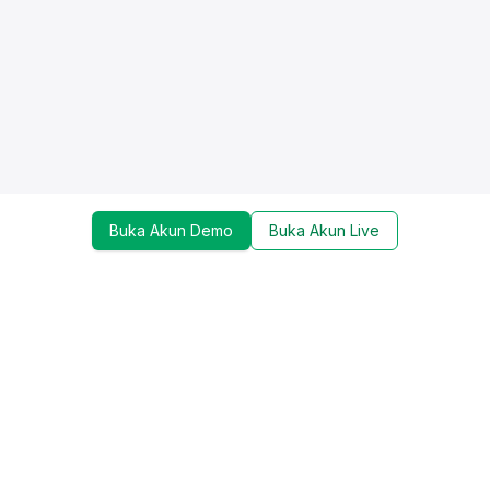
Buka Akun Demo
Buka Akun Live
Dapatkan update mengenai promo, trading tools,