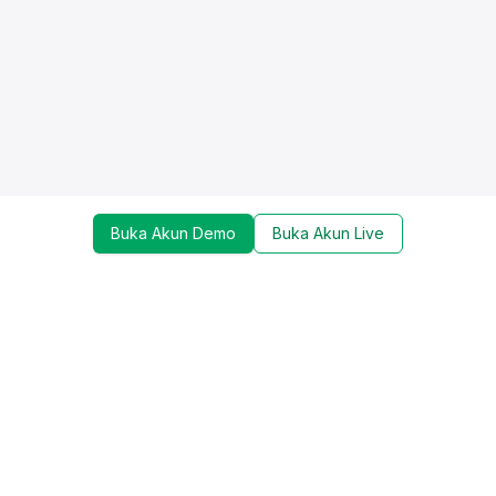
Buka Akun Demo
Buka Akun Live
Dapatkan update mengenai promo, trading tools,