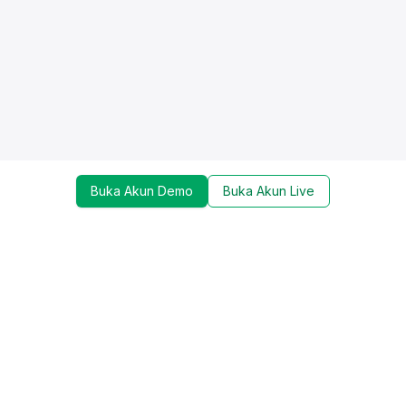
Buka Akun Demo
Buka Akun Live
Dapatkan update mengenai promo, trading tools,