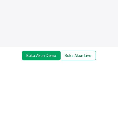
Buka Akun Demo
Buka Akun Live
Dapatkan update mengenai promo, trading tools,