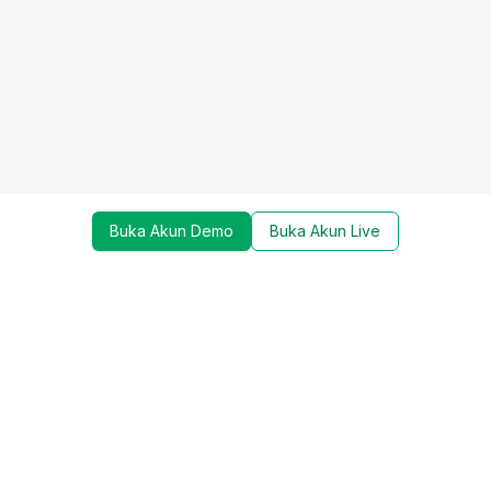
Buka Akun Demo
Buka Akun Live
Dapatkan update mengenai promo, trading tools,