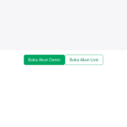
Buka Akun Demo
Buka Akun Live
Dapatkan update mengenai promo, trading tools,