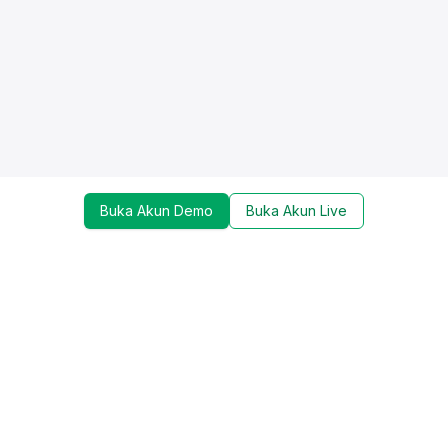
Buka Akun Demo
Buka Akun Live
Dapatkan update mengenai promo, trading tools,