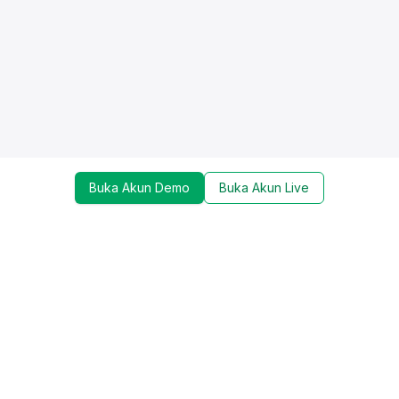
Buka Akun Demo
Buka Akun Live
Dapatkan update mengenai promo, trading tools,