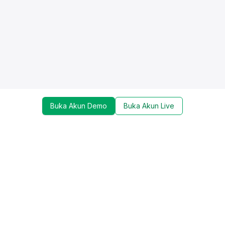
Buka Akun Demo
Buka Akun Live
Dapatkan update mengenai promo, trading tools,