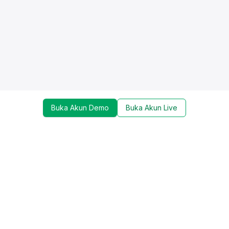
Buka Akun Demo
Buka Akun Live
Dapatkan update mengenai promo, trading tools,