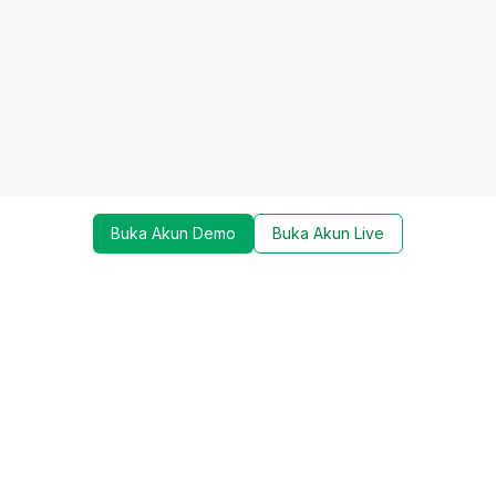
Buka Akun Demo
Buka Akun Live
Dapatkan update mengenai promo, trading tools,