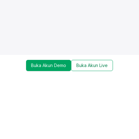
Buka Akun Demo
Buka Akun Live
Dapatkan update mengenai promo, trading tools,