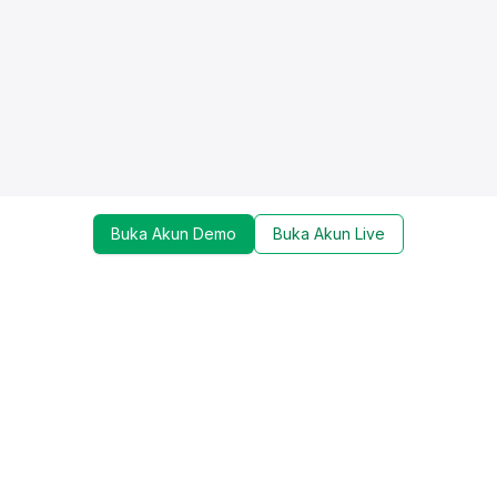
Buka Akun Demo
Buka Akun Live
Dapatkan update mengenai promo, trading tools,