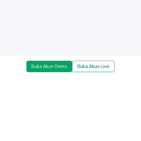
Buka Akun Demo
Buka Akun Live
Dapatkan update mengenai promo, trading tools,