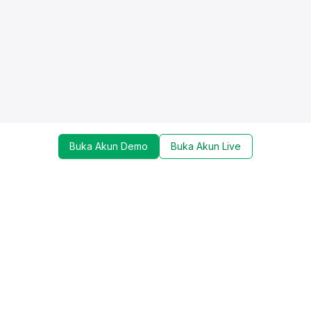
Buka Akun Demo
Buka Akun Live
Dapatkan update mengenai promo, trading tools,