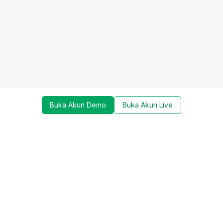
Buka Akun Demo
Buka Akun Live
Dapatkan update mengenai promo, trading tools,