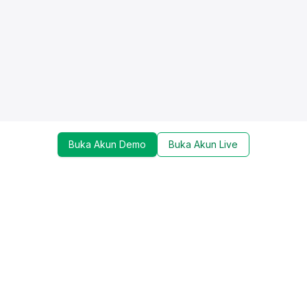
Buka Akun Demo
Buka Akun Live
Dapatkan update mengenai promo, trading tools,