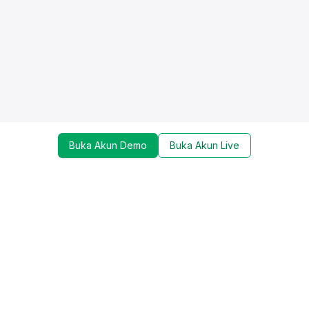
Buka Akun Demo
Buka Akun Live
Dapatkan update mengenai promo, trading tools,