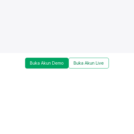
Buka Akun Demo
Buka Akun Live
Dapatkan update mengenai promo, trading tools,