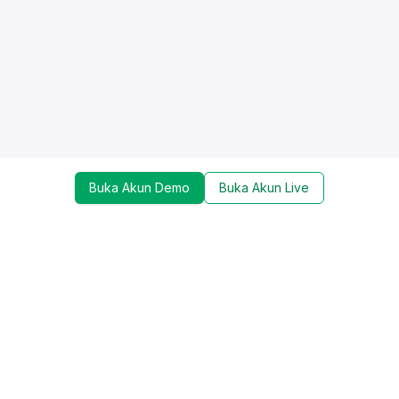
Buka Akun Demo
Buka Akun Live
Dapatkan update mengenai promo, trading tools,