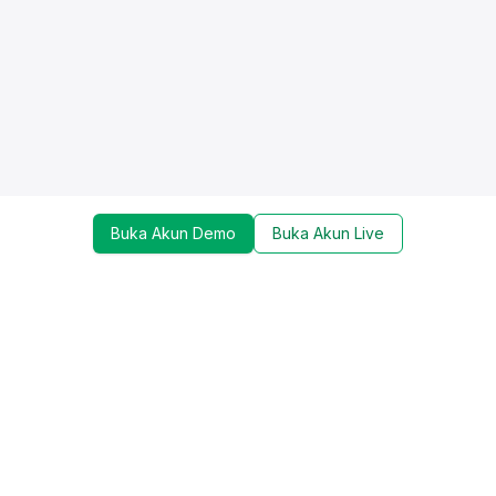
Buka Akun Demo
Buka Akun Live
Dapatkan update mengenai promo, trading tools,