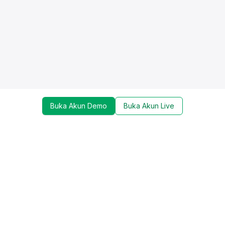
Buka Akun Demo
Buka Akun Live
Dapatkan update mengenai promo, trading tools,