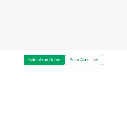
Buka Akun Demo
Buka Akun Live
Dapatkan update mengenai promo, trading tools,