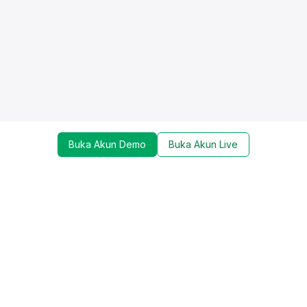
Buka Akun Demo
Buka Akun Live
Dapatkan update mengenai promo, trading tools,