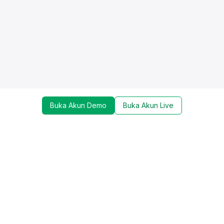
Buka Akun Demo
Buka Akun Live
Dapatkan update mengenai promo, trading tools,