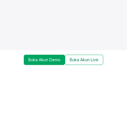
Buka Akun Demo
Buka Akun Live
Dapatkan update mengenai promo, trading tools,