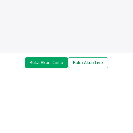
Buka Akun Demo
Buka Akun Live
Dapatkan update mengenai promo, trading tools,