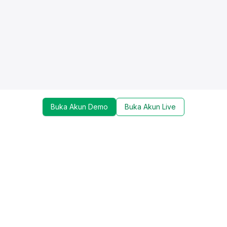
Buka Akun Demo
Buka Akun Live
Dapatkan update mengenai promo, trading tools,