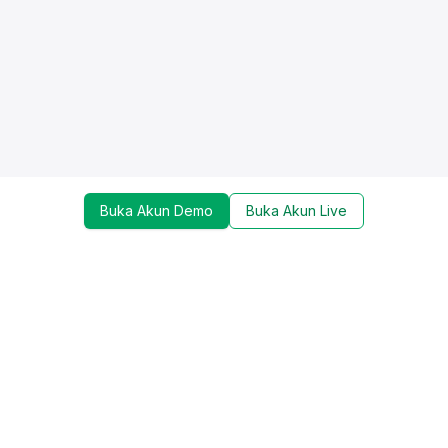
Buka Akun Demo
Buka Akun Live
Dapatkan update mengenai promo, trading tools,