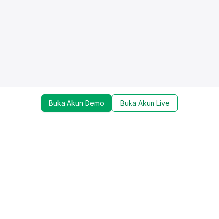
Buka Akun Demo
Buka Akun Live
Dapatkan update mengenai promo, trading tools,