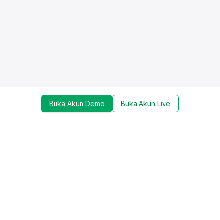
Buka Akun Demo
Buka Akun Live
Dapatkan update mengenai promo, trading tools,