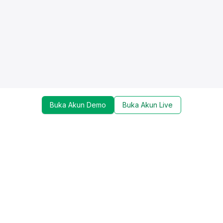
Buka Akun Demo
Buka Akun Live
Dapatkan update mengenai promo, trading tools,