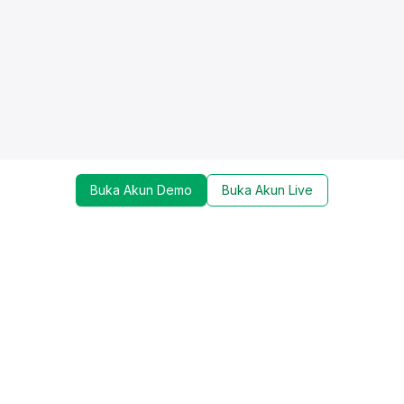
Buka Akun Demo
Buka Akun Live
Dapatkan update mengenai promo, trading tools,