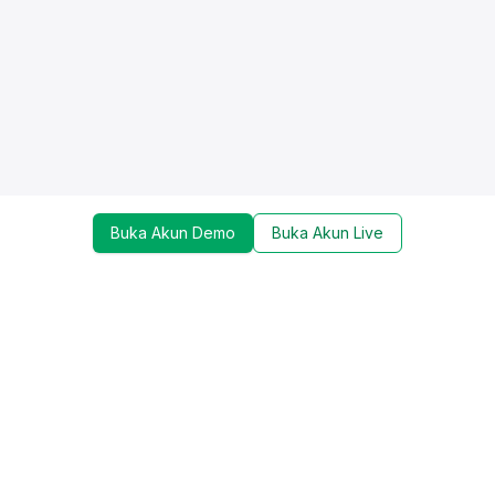
Buka Akun Demo
Buka Akun Live
Dapatkan update mengenai promo, trading tools,