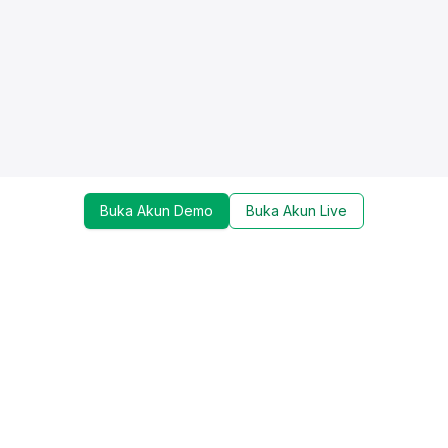
Buka Akun Demo
Buka Akun Live
Dapatkan update mengenai promo, trading tools,