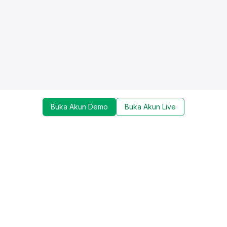
Buka Akun Demo
Buka Akun Live
Dapatkan update mengenai promo, trading tools,