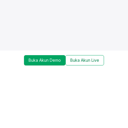
Buka Akun Demo
Buka Akun Live
Dapatkan update mengenai promo, trading tools,